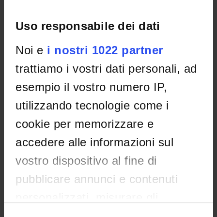
No recent seminar found relating to teaching General
Uso responsabile dei dati
Surgery.
Noi e
i nostri 1022 partner
trattiamo i vostri dati personali, ad
STUDYING
esempio il vostro numero IP,
COURSES
utilizzando tecnologie come i
PHD PROGRAMMES AND POSTGRADUATE
cookie per memorizzare e
TRAINING
accedere alle informazioni sul
Contacts
vostro dispositivo al fine di
People
pubblicare annunci e contenuti
Places
personalizzati, misurare gli
Calendar
annunci e i contenuti, ricercare il