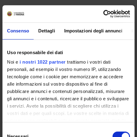
Non è stato trovato alcun seminario relativo
all'insegnamento Medicina interna.
Consenso
Dettagli
Impostazioni degli annunci
In
OFFERTA FORMATIVA
Uso responsabile dei dati
CORSI DI STUDIO
Noi e
i nostri 1022 partner
trattiamo i vostri dati
personali, ad esempio il vostro numero IP, utilizzando
DOTTORATI, MASTER E FORMAZIONE SUPERIORE
tecnologie come i cookie per memorizzare e accedere
alle informazioni sul vostro dispositivo al fine di
Contatti
pubblicare annunci e contenuti personalizzati, misurare
Persone
gli annunci e i contenuti, ricercare il pubblico e sviluppare
i servizi. Avete la possibilità di scegliere chi utilizza i
Luoghi
vostri dati e per quali scopi. Le vostre scelte in materia di
Calendario
privacy sono applicabili solo su questa proprietà digitale
in cui avete effettuato le vostre scelte. È possibile
Selezione
modificare o revocare il proprio consenso in qualsiasi
Necessari