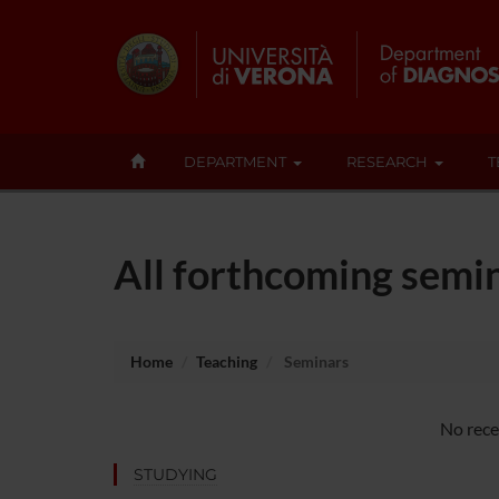
DEPARTMENT
RESEARCH
T
All forthcoming semin
Home
Teaching
Seminars
No rece
STUDYING