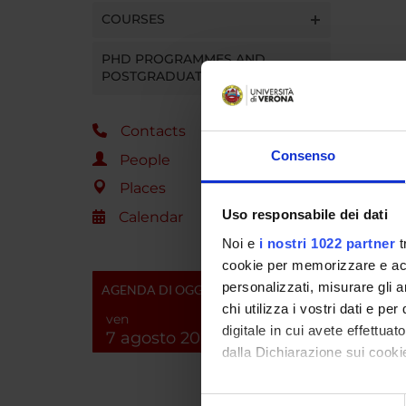
COURSES
PHD PROGRAMMES AND
POSTGRADUATE TRAINING
Contacts
Consenso
People
Places
Uso responsabile dei dati
Calendar
Noi e
i nostri 1022 partner
t
cookie per memorizzare e acce
personalizzati, misurare gli an
AGENDA DI OGGI
chi utilizza i vostri dati e pe
ven
digitale in cui avete effettua
7 agosto 2026
dalla Dichiarazione sui cookie
Con il tuo consenso, vorrem
Selezione