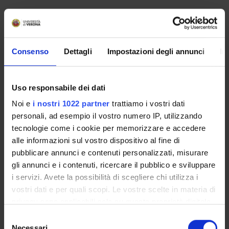
Non è stato trovato alcun seminario relativo
all'insegnamento Malattie infettive.
Consenso
Dettagli
Impostazioni degli annunci
In
OFFERTA FORMATIVA
Uso responsabile dei dati
CORSI DI STUDIO
Noi e
i nostri 1022 partner
trattiamo i vostri dati
personali, ad esempio il vostro numero IP, utilizzando
DOTTORATI, MASTER E FORMAZIONE SUPERIORE
tecnologie come i cookie per memorizzare e accedere
alle informazioni sul vostro dispositivo al fine di
Contatti
pubblicare annunci e contenuti personalizzati, misurare
Persone
gli annunci e i contenuti, ricercare il pubblico e sviluppare
i servizi. Avete la possibilità di scegliere chi utilizza i
Luoghi
vostri dati e per quali scopi. Le vostre scelte in materia di
Calendario
privacy sono applicabili solo su questa proprietà digitale
in cui avete effettuato le vostre scelte. È possibile
Selezione
modificare o revocare il proprio consenso in qualsiasi
Necessari