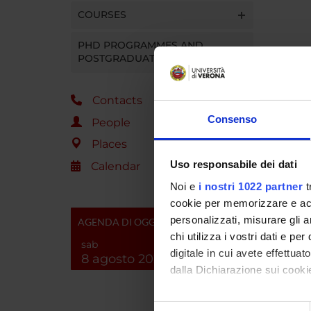
COURSES
PHD PROGRAMMES AND
POSTGRADUATE TRAINING
Contacts
Consenso
People
Places
Uso responsabile dei dati
Calendar
Noi e
i nostri 1022 partner
t
cookie per memorizzare e acce
personalizzati, misurare gli an
AGENDA DI OGGI
chi utilizza i vostri dati e pe
sab
digitale in cui avete effettua
8 agosto 2026
dalla Dichiarazione sui cookie
Con il tuo consenso, vorrem
Selezione