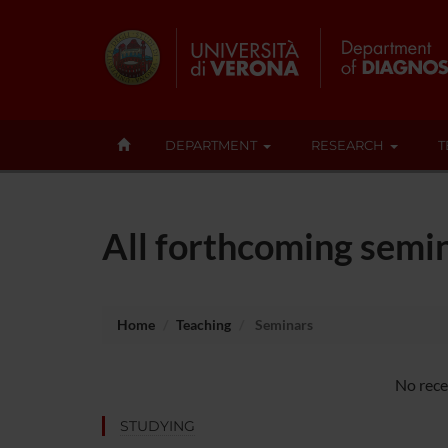
DEPARTMENT
RESEARCH
T
All forthcoming semin
Home
Teaching
Seminars
No rece
STUDYING