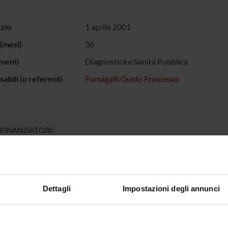
izio
1 aprile 2001
(mesi)
36
menti
Diagnostica e Sanità Pubblica
abili (o referenti
Fumagalli Guido Francesco
 FINANZIATORI:
rato Sanita' Regione
Finanziamento:
assegnato e gestito dal 
Dettagli
Impostazioni degli annunci
ECIPANTI AL PROGETTO
rancesco Fumagalli
Personale di spin-off
Mara Ma