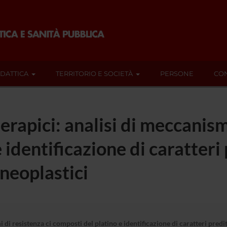
IDATTICA
TERRITORIO E SOCIETÀ
PERSONE
CON
rapici: analisi di meccanismi
identificazione di caratteri 
 neoplastici
di resistenza ci composti del platino e identificazione di caratteri preditt