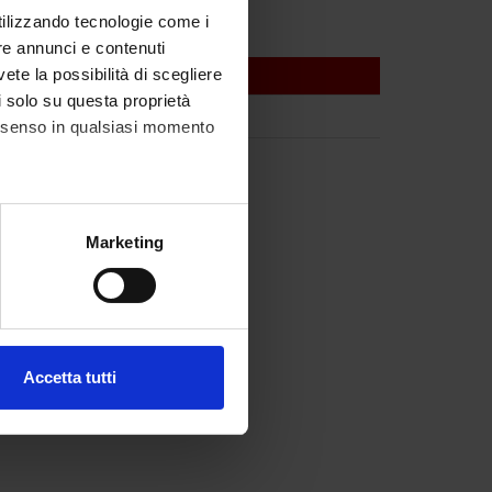
utilizzando tecnologie come i
re annunci e contenuti
vete la possibilità di scegliere
li solo su questa proprietà
consenso in qualsiasi momento
alche metro,
Marketing
e specifiche (impronte
ezione dettagli
. Puoi
Accetta tutti
l media e per analizzare il
ostri partner che si occupano
azioni che hai fornito loro o