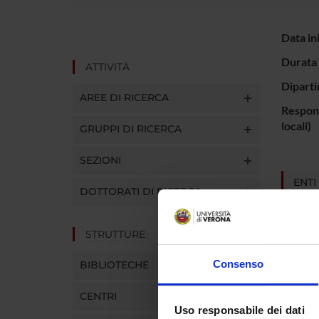
Data in
Durata 
ATTIVITÀ
Diparti
AREE DI RICERCA
Respons
locali)
GRUPPI DI RICERCA
SEZIONI
ENTI
DOTTORATI DI RICERCA
Assesso
Veneto
STRUTTURE
Consenso
BIBLIOTECHE
PART
CENTRI
Guido F
Uso responsabile dei dati