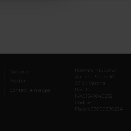
Piazzale Ludovico
Dottorati
Antonio Scuro 10
Master
37134 Verona
Partita
Contatti e mappa
IVA01541040232
Codice
Fiscale93009870234