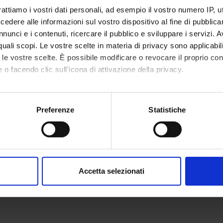
rattiamo i vostri dati personali, ad esempio il vostro numero IP, 
dere alle informazioni sul vostro dispositivo al fine di pubblica
nunci e i contenuti, ricercare il pubblico e sviluppare i servizi. A
NI
r quali scopi. Le vostre scelte in materia di privacy sono applicabi
cologia
to le vostre scelte. È possibile modificare o revocare il proprio 
 o facendo clic sull'icona di attivazione della privacy.
mo anche:
oni sulla tua posizione geografica, con un'approssimazione di qu
Preferenze
Statistiche
spositivo, scansionandolo attivamente alla ricerca di caratteristich
aborati i tuoi dati personali e imposta le tue preferenze nella
s
consenso in qualsiasi momento dalla Dichiarazione sui cookie.
Accetta selezionati
nalizzare contenuti ed annunci, per fornire funzionalità dei socia
inoltre informazioni sul modo in cui utilizzi il nostro sito con i n
icità e social media, i quali potrebbero combinarle con altre inform
lizzo dei loro servizi.