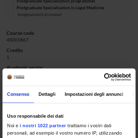
Postgraduate Specialisation programmes
Postgraduate Specialisation in Legal Medicine
Insegnamenti promessi
Course code
4S001867
Credits
1
Academic sector
MED/44 - MEDICINA DEL LAVORO
Consenso
Dettagli
Impostazioni degli annunci
In
Overview
Enrolment Procedures and Admission Requirements
Uso responsabile dei dati
Degree Programme
Noi e
i nostri 1022 partner
trattiamo i vostri dati
Courses
personali, ad esempio il vostro numero IP, utilizzando