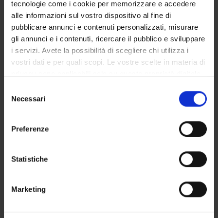
Notices
tecnologie come i cookie per memorizzare e accedere
Governing bodies
alle informazioni sul vostro dispositivo al fine di
Rete formativa
pubblicare annunci e contenuti personalizzati, misurare
gli annunci e i contenuti, ricercare il pubblico e sviluppare
i servizi. Avete la possibilità di scegliere chi utilizza i
STUDYING
vostri dati e per quali scopi. Le vostre scelte in materia di
privacy sono applicabili solo su questa proprietà digitale
COURSES
in cui avete effettuato le vostre scelte. È possibile
Selezione
modificare o revocare il proprio consenso in qualsiasi
Necessari
PHD PROGRAMMES AND POSTGRADUATE
del
TRAINING
momento dalla Dichiarazione sui cookie o facendo clic
consenso
sull'icona di attivazione della privacy.
Preferenze
Contacts
Con il tuo consenso, vorremmo anche:
People
raccogliere informazioni sulla tua posizione
Statistiche
Places
geografica, con un'approssimazione di qualche
Calendar
metro,
Marketing
Identificare il tuo dispositivo, scansionandolo
attivamente alla ricerca di caratteristiche specifiche
(impronte digitali).