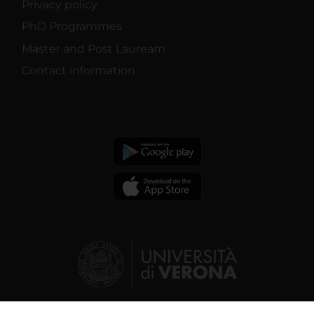
Privacy policy
PhD Programmes
Master and Post Lauream
Contact information
© 2026 | Verona University