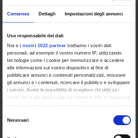
DEPARTMENT ADMINISTRATION OFFICES
Consenso
Dettagli
Impostazioni degli annunci
In
STUDENT ADMINISTRATION OFFICES
DEPARTMENT FACILITIES
Uso responsabile dei dati
Noi e
i nostri 1022 partner
trattiamo i vostri dati
LIBRARIES
personali, ad esempio il vostro numero IP, utilizzando
tecnologie come i cookie per memorizzare e accedere
CENTRI
alle informazioni sul vostro dispositivo al fine di
pubblicare annunci e contenuti personalizzati, misurare
LABORATORIES AND RESEARCH CENTRES
gli annunci e i contenuti, ricercare il pubblico e sviluppare
SPIN OFF E AZIENDE
i servizi. Avete la possibilità di scegliere chi utilizza i
vostri dati e per quali scopi. Le vostre scelte in materia di
Contacts
privacy sono applicabili solo su questa proprietà digitale
in cui avete effettuato le vostre scelte. È possibile
People
Selezione
modificare o revocare il proprio consenso in qualsiasi
Necessari
del
Places
momento dalla Dichiarazione sui cookie o facendo clic
consenso
Calendar
sull'icona di attivazione della privacy.