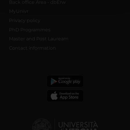
pubblicità e social media, i quali potrebbero combinarle
Back office Area - dbErw
con altre informazioni che hai fornito loro o che hanno
MyUnivr
raccolto dal tuo utilizzo dei loro servizi.
Privacy policy
PhD Programmes
Master and Post Lauream
Contact information