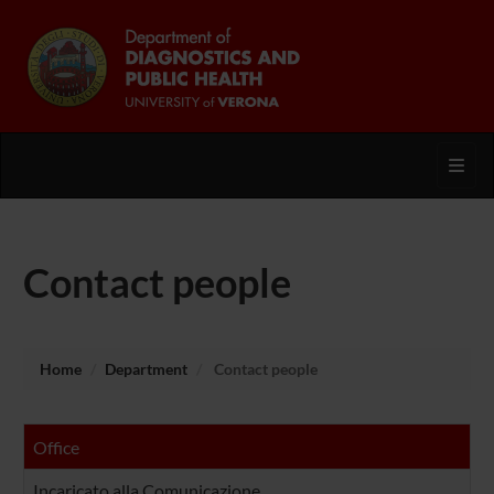
Toggl
Contact people
Home
Department
Contact people
Office
Incaricato alla Comunicazione