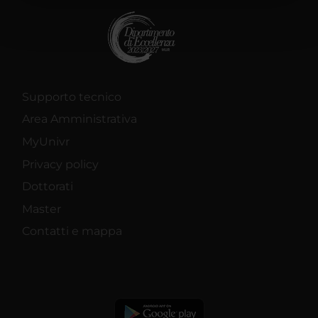
nostri partner che si occupano di analisi dei dati web,
pubblicità e social media, i quali potrebbero combinarle
con altre informazioni che hai fornito loro o che hanno
raccolto dal tuo utilizzo dei loro servizi.
Supporto tecnico
Area Amministrativa
MyUnivr
Privacy policy
Dottorati
Master
Contatti e mappa