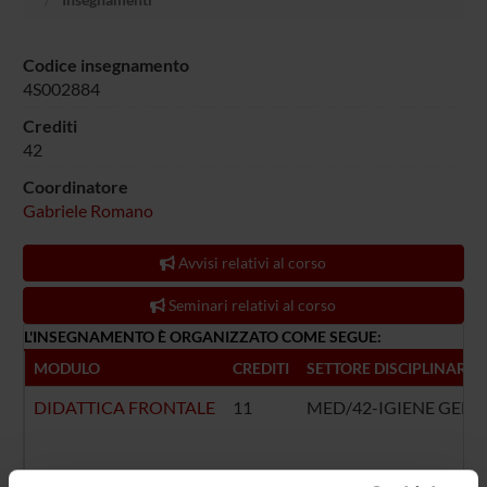
Codice insegnamento
4S002884
Crediti
42
Coordinatore
Gabriele Romano
Avvisi relativi al corso
Seminari relativi al corso
L'INSEGNAMENTO È ORGANIZZATO COME SEGUE:
MODULO
CREDITI
SETTORE DISCIPLINARE
DIDATTICA FRONTALE
11
MED/42-IGIENE GENE