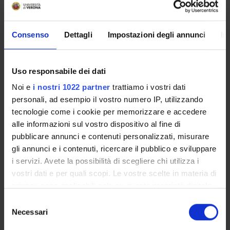
ATTIVITA' PRATICA
31
MED/42-IGIENE GENE
Consenso
Dettagli
Impostazioni degli annunci
In
Uso responsabile dei dati
Presentazione
Come iscriversi e Requisiti di ammissione
Noi e
i nostri 1022 partner
trattiamo i vostri dati
Piani didattici
personali, ad esempio il vostro numero IP, utilizzando
tecnologie come i cookie per memorizzare e accedere
Insegnamenti
alle informazioni sul vostro dispositivo al fine di
Bacheca avvisi
pubblicare annunci e contenuti personalizzati, misurare
Organi collegiali e di governo
gli annunci e i contenuti, ricercare il pubblico e sviluppare
Rete formativa
i servizi. Avete la possibilità di scegliere chi utilizza i
vostri dati e per quali scopi. Le vostre scelte in materia di
OFFERTA FORMATIVA
privacy sono applicabili solo su questa proprietà digitale
in cui avete effettuato le vostre scelte. È possibile
Selezione
CORSI DI STUDIO
modificare o revocare il proprio consenso in qualsiasi
Necessari
del
momento dalla Dichiarazione sui cookie o facendo clic
consenso