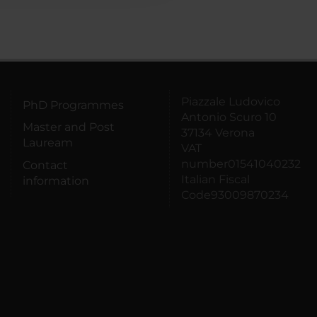
Piazzale Ludovico
PhD Programmes
Antonio Scuro 10
Master and Post
37134 Verona
Lauream
VAT
number01541040232
Contact
Italian Fiscal
information
Code93009870234