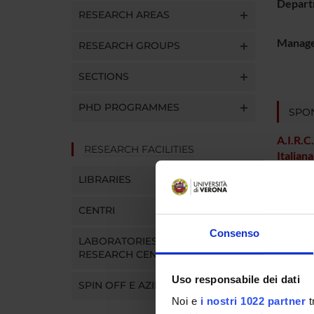
Depart
RESEARCH AREAS
Manager
RESEARCH GROUPS
SECTIONS
PHD PROGRAMMES
SPO
A.I.R.C
RESEARCH FACILITIES
Italiana
Cancro
LIBRARIES
CENTRI
PROJ
Consenso
LABORATORIES AND
Stefano
RESEARCH CENTRES
Uso responsabile dei dati
SPIN OFF E AZIENDE
Claudio
Noi e
i nostri 1022 partner
t