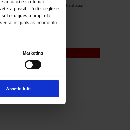
re annunci e contenuti
Sorio
Associate Professor
vete la possibilità di scegliere
li solo su questa proprietà
e Zamboni
consenso in qualsiasi momento
alche metro,
Marketing
e specifiche (impronte
ezione dettagli
. Puoi
Accetta tutti
l media e per analizzare il
ostri partner che si occupano
azioni che hai fornito loro o