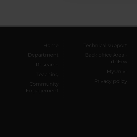
Home
Technical support
Department
Back office Area -
dbErw
Research
MyUnivr
Teaching
Privacy policy
Community
Engagement