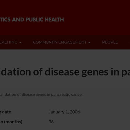
EACHING
COMMUNITY ENGAGEMENT
PEOPLE
idation of disease genes in 
validation of disease genes in pancreatic cancer
g date
January 1, 2006
on (months)
36