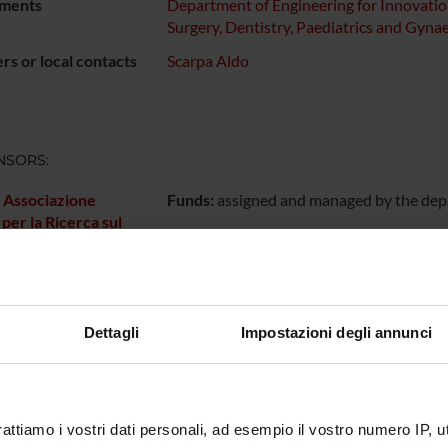
ments
Department of Engineering for Innovati
Surgery, Dentistry, Paediatrics and Gyna
s or local contacts
Scarpa Aldo
NSORS:
. Associazione
Funds:
assigned and managed by the de
 per la Ricerca sul
ECT PARTICIPANTS
Dettagli
Impostazioni degli annunci
 Barbi
Technical-administrative
Maria Sc
staff
 Bassi
Aldo Sca
rattiamo i vostri dati personali, ad esempio il vostro numero IP, 