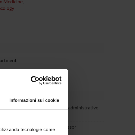
on Medicine
,
ecology
partment
Informazioni sui cookie
ardoni
Technical-administrative
staff
rpa
Full Professor
utilizzando tecnologie come i