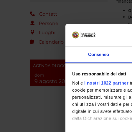
financed
O
Contatti
D
Persone
e
I
Luoghi
S
Calendario
The app
Consenso
Downloa
AGENDA DI OGGI
data fr
Uso responsabile dei dati
dom
9 agosto 2026
Noi e
i nostri 1022 partner
t
ENTI
cookie per memorizzare e acce
personalizzati, misurare gli an
Commis
chi utilizza i vostri dati e pe
digitale in cui avete effettua
dalla Dichiarazione sui cookie
PART