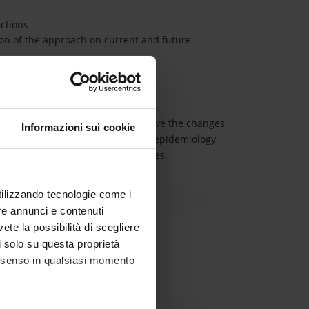
ctions
on of the approach on current and future
otic-resistant bacteria
the evidence base necessary to drive the changes.
Informazioni sui cookie
tivity is collection and analysis of epidemiology
onduction of epidemiological studies.
utilizzando tecnologie come i
re annunci e contenuti
vete la possibilità di scegliere
 ente esterno all'ateneo
li solo su questa proprietà
consenso in qualsiasi momento