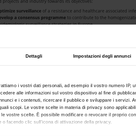
 projects and industry towards its objectives:
ptimize surveillance
of a resistance and healthcare associated infe
evelop a consensus programme
to contribute to the homogenizati
pidemiologic surveillance strategies in Europe
nform Public Health Action
upport and guide R&D for new, effective antibiotics against antibi
roaches of the network are rooted in research activities to create 
Dettagli
Impostazioni degli annunci
d an informative presentation on the network
here
. An integral ac
om varied sources (external and internal stakeholders) as well as c
rattiamo i vostri dati personali, ad esempio il vostro numero IP, 
 FINANZIATORI:
dere alle informazioni sul vostro dispositivo al fine di pubblica
nunci e i contenuti, ricercare il pubblico e sviluppare i servizi. A
sione Europea
Finanziamento:
assegnato e gestito da un
Programma:
EUROPA - Progetti Europei
r quali scopi. Le vostre scelte in materia di privacy sono applicabi
to le vostre scelte. È possibile modificare o revocare il proprio 
 o facendo clic sull'icona di attivazione della privacy.
ECIPANTI AL PROGETTO