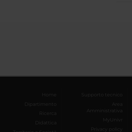
Home
Supporto tecnico
Dipartimento
Area
Amministrativa
Ricerca
MyUnivr
Didattica
Privacy policy