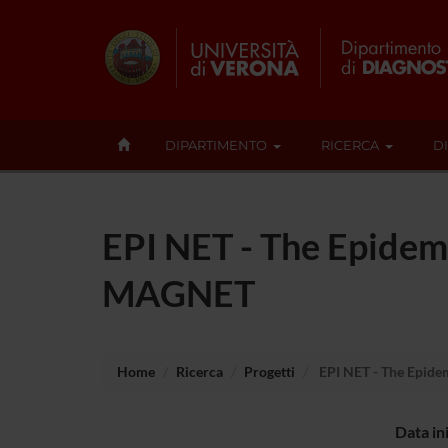
DIPARTIMENTO
RICERCA
D
EPI NET - The Epide
MAGNET
Home
Ricerca
Progetti
EPI NET - The Epid
Data in