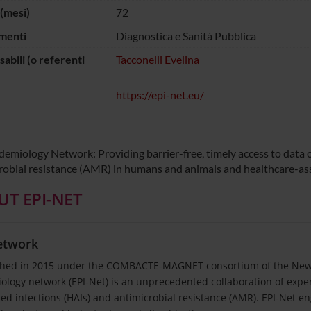
(mesi)
72
menti
Diagnostica e Sanità Pubblica
abili (o referenti
Tacconelli Evelina
https://epi-net.eu/
demiology Network: Providing barrier-free, timely access to data
robial resistance (AMR) in humans and animals and healthcare-ass
T EPI-NET
etwork
shed in 2015 under the COMBACTE-MAGNET consortium of the New
ology network (EPI-Net) is an unprecedented collaboration of exper
ted infections (HAIs) and antimicrobial resistance (AMR). EPI-Net