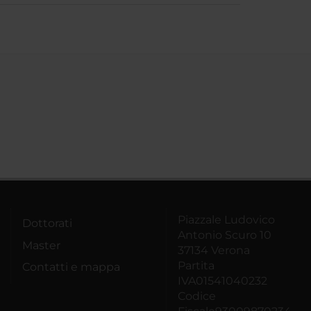
Piazzale Ludovico
Dottorati
Antonio Scuro 10
Master
37134 Verona
Partita
Contatti e mappa
IVA01541040232
Codice