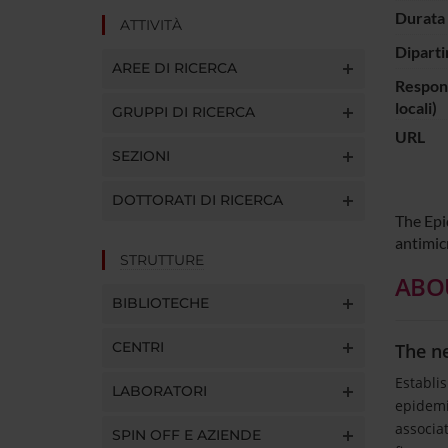
Durata 
ATTIVITÀ
Diparti
AREE DI RICERCA
Respons
locali)
GRUPPI DI RICERCA
URL
SEZIONI
DOTTORATI DI RICERCA
The Epi
antimic
STRUTTURE
ABOU
BIBLIOTECHE
CENTRI
The n
Establi
LABORATORI
epidemi
associa
SPIN OFF E AZIENDE