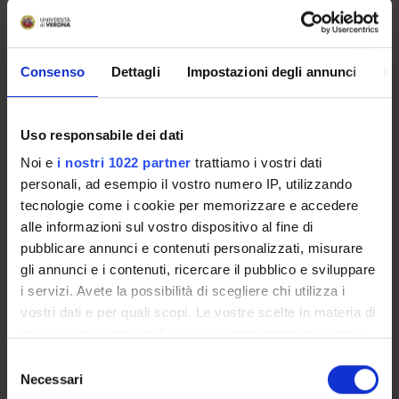
Fondazione Cariverona
Finanziamento:
assegnato e gestito dal Dipartimento
Fondazione Cariverona
Finanziamento:
assegnato e gestito dal Dipartimento
Consenso
Dettagli
Impostazioni degli annunci
In
Programma:
ENTI.RIC - Finanziamento da enti vari per la
ricerca
Uso responsabile dei dati
Noi e
i nostri 1022 partner
trattiamo i vostri dati
personali, ad esempio il vostro numero IP, utilizzando
PARTECIPANTI AL PROGETTO
tecnologie come i cookie per memorizzare e accedere
Ilaria Decimo
alle informazioni sul vostro dispositivo al fine di
Professore associato
pubblicare annunci e contenuti personalizzati, misurare
gli annunci e i contenuti, ricercare il pubblico e sviluppare
Guido Francesco Fumagalli
i servizi. Avete la possibilità di scegliere chi utilizza i
Personale di spin-off
vostri dati e per quali scopi. Le vostre scelte in materia di
privacy sono applicabili solo su questa proprietà digitale
in cui avete effettuato le vostre scelte. È possibile
Selezione
AREE DI RICERCA COINVOLTE DAL PROGETTO
modificare o revocare il proprio consenso in qualsiasi
Necessari
del
momento dalla Dichiarazione sui cookie o facendo clic