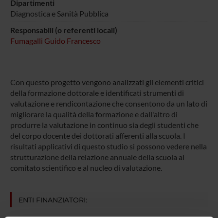
Dipartimenti
Diagnostica e Sanità Pubblica
Responsabili (o referenti locali)
Fumagalli Guido Francesco
Con questo progetto vengono analizzati gli elementi critici
della formazione dottorale e identificati strumenti di
valutazione e rendicontazione che consentono da un lato di
migliorare la qualità della formazione e dall'altro di
produrre la valutazione in continuo sia degli studenti che
del corpo docente dei dottorati afferenti alla scuola. I
risultati applicativi di questo studio si possono vedere nella
strutturazione della relazione annuale della scuola al
comitato scientifico e al nucleo di valutazione.
ENTI FINANZIATORI: