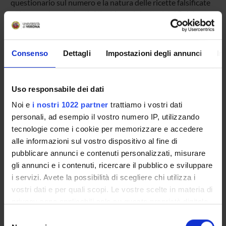
questionario sul numero e la natura delle ricette falsificate
nei tre mesi precedenti. Alleghiamo i risultati del Belgio per
esemplificare questa indagine. In questo Paese il 29.7%
delle 155 farmacie intervistate ha riportato almeno una
prescrizione falsificata negli ultimi tre mesi.
Consenso
Dettagli
Impostazioni degli annunci
In
ENTI FINANZIATORI:
Uso responsabile dei dati
Commissione Europea
Noi e
i nostri 1022 partner
trattiamo i vostri dati
Finanziamento:
assegnato e gestito dal Dipartimento
personali, ad esempio il vostro numero IP, utilizzando
tecnologie come i cookie per memorizzare e accedere
alle informazioni sul vostro dispositivo al fine di
pubblicare annunci e contenuti personalizzati, misurare
PARTECIPANTI AL PROGETTO
gli annunci e i contenuti, ricercare il pubblico e sviluppare
Anita Conforti
i servizi. Avete la possibilità di scegliere chi utilizza i
vostri dati e per quali scopi. Le vostre scelte in materia di
privacy sono applicabili solo su questa proprietà digitale
in cui avete effettuato le vostre scelte. È possibile
AREE DI RICERCA COINVOLTE DAL PROGETTO
Selezione
modificare o revocare il proprio consenso in qualsiasi