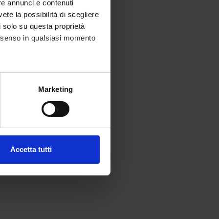
re annunci e contenuti
vete la possibilità di scegliere
li solo su questa proprietà
consenso in qualsiasi momento
alche metro,
Marketing
e specifiche (impronte
ezione dettagli
. Puoi
Accetta tutti
l media e per analizzare il
ostri partner che si occupano
azioni che hai fornito loro o