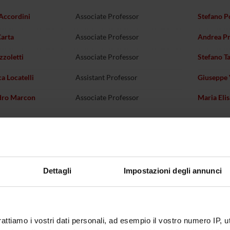
Accordini
Associate Professor
Stefano P
arta
Associate Professor
Andrea Pr
zzoletti
Associate Professor
Stefano T
a Locatelli
Assistant Professor
Giuseppe 
dro Marcon
Associate Professor
Maria Eli
Dettagli
Impostazioni degli annunci
rattiamo i vostri dati personali, ad esempio il vostro numero IP, 