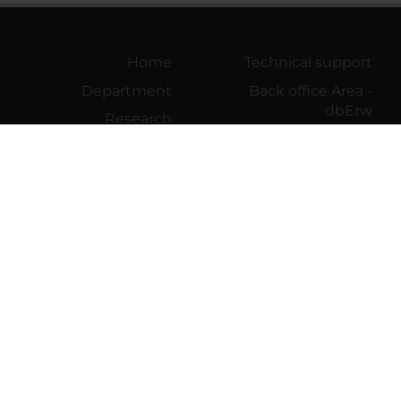
Home
Technical support
Department
Back office Area -
dbErw
Research
MyUnivr
Teaching
Privacy policy
Community
Engagement