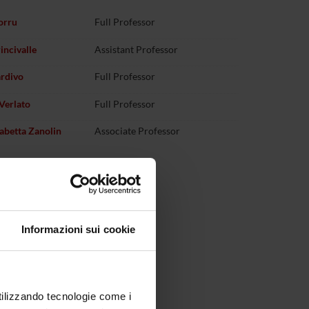
orru
Full Professor
incivalle
Assistant Professor
ardivo
Full Professor
Verlato
Full Professor
sabetta Zanolin
Associate Professor
Informazioni sui cookie
utilizzando tecnologie come i