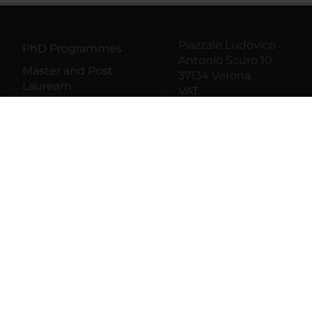
Piazzale Ludovico
PhD Programmes
Antonio Scuro 10
Master and Post
37134 Verona
Lauream
VAT
number01541040232
Contact
Italian Fiscal
information
Code93009870234