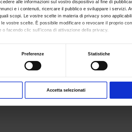
dere alle informazioni sul vostro dispositivo al fine di pubblica
nunci e i contenuti, ricercare il pubblico e sviluppare i servizi. A
r quali scopi. Le vostre scelte in materia di privacy sono applicabi
to le vostre scelte. È possibile modificare o revocare il proprio 
 o facendo clic sull'icona di attivazione della privacy.
mo anche:
oni sulla tua posizione geografica, con un'approssimazione di qu
Preferenze
Statistiche
spositivo, scansionandolo attivamente alla ricerca di caratteristich
aborati i tuoi dati personali e imposta le tue preferenze nella
s
consenso in qualsiasi momento dalla Dichiarazione sui cookie.
Accetta selezionati
nalizzare contenuti ed annunci, per fornire funzionalità dei socia
inoltre informazioni sul modo in cui utilizzi il nostro sito con i n
icità e social media, i quali potrebbero combinarle con altre inform
lizzo dei loro servizi.