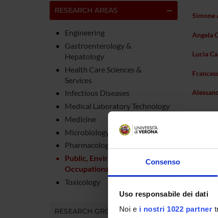
RESEARCH AREAS
Simone 
Engineering
Angela C
Gastroenterology &
Lucia Ca
Hepatology
Health Care Sciences &
Francesc
Services
Infectious Diseases
Alessan
Medical Laboratory Technology
Medicine
Microbiology
Pharmacology & Pharmacy
Public, Environmental &
Consenso
Occupational Health
Toxicology
Uso responsabile dei dati
Noi e
i nostri 1022 partner
t
RESEARCH GROUPS