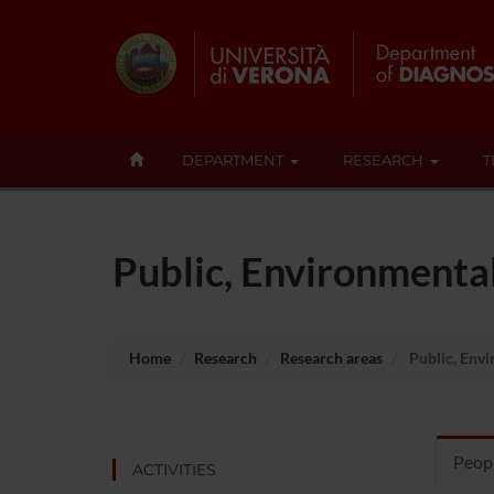
DEPARTMENT
RESEARCH
T
Public, Environmenta
Home
Research
Research areas
Public, Envi
Peopl
ACTIVITIES