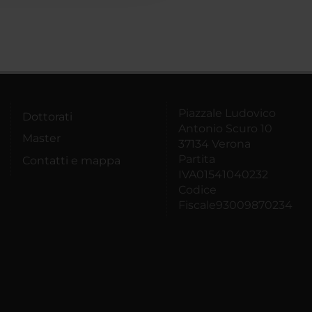
Piazzale Ludovico
Dottorati
Antonio Scuro 10
Master
37134 Verona
Partita
Contatti e mappa
IVA01541040232
Codice
Fiscale93009870234