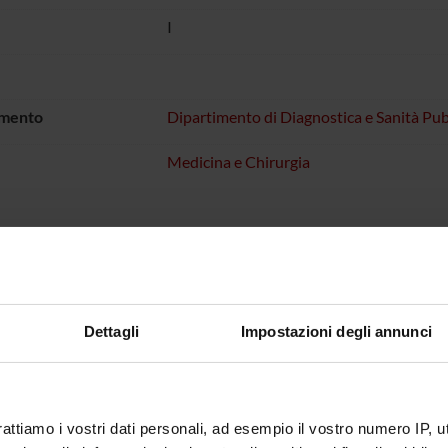
I
imento
Dipartimento di Diagnostica e Sanità Pub
Medicina e Chirurgia
HI DI INTERESSE
Dettagli
Impostazioni degli annunci
rattiamo i vostri dati personali, ad esempio il vostro numero IP, 