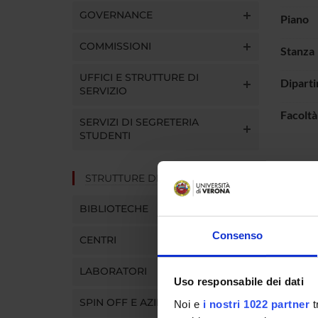
GOVERNANCE
Piano
COMMISSIONI
Stanza
UFFICI E STRUTTURE DI
Dipart
SERVIZIO
Facoltà
SERVIZI DI SEGRETERIA
STUDENTI
STRUTTURE DEL DIPARTIMENTO
LUOG
BIBLIOTECHE
Consenso
CENTRI
LABORATORI
Uso responsabile dei dati
SPIN OFF E AZIENDE
Noi e
i nostri 1022 partner
t