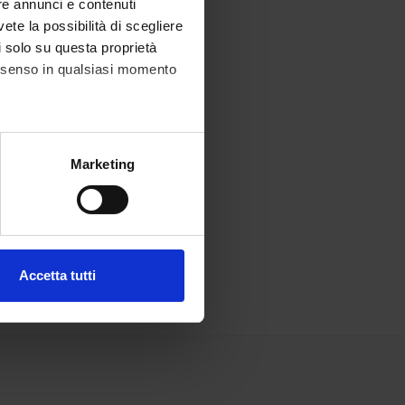
re annunci e contenuti
vete la possibilità di scegliere
li solo su questa proprietà
consenso in qualsiasi momento
alche metro,
Marketing
e specifiche (impronte
ezione dettagli
. Puoi
Accetta tutti
l media e per analizzare il
ostri partner che si occupano
azioni che hai fornito loro o