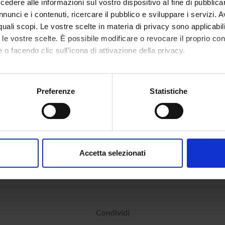
dere alle informazioni sul vostro dispositivo al fine di pubblica
nunci e i contenuti, ricercare il pubblico e sviluppare i servizi. A
r quali scopi. Le vostre scelte in materia di privacy sono applicabi
to le vostre scelte. È possibile modificare o revocare il proprio 
 o facendo clic sull'icona di attivazione della privacy.
mo anche:
oni sulla tua posizione geografica, con un'approssimazione di qu
Preferenze
Statistiche
spositivo, scansionandolo attivamente alla ricerca di caratteristich
aborati i tuoi dati personali e imposta le tue preferenze nella
s
consenso in qualsiasi momento dalla Dichiarazione sui cookie.
Accetta selezionati
nalizzare contenuti ed annunci, per fornire funzionalità dei socia
inoltre informazioni sul modo in cui utilizzi il nostro sito con i n
icità e social media, i quali potrebbero combinarle con altre inform
lizzo dei loro servizi.
Condividi