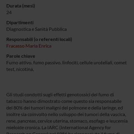
Durata (mesi)
24
Dipartimenti
Diagnostica e Sanità Pubblica
Responsabili (o referenti locali)
Fracasso Maria Enrica
Parole chiave
Fumo attivo, fumo passivo, linfociti, cellule uroteliali, comet
test, nicotina,
Gli studi condotti sugli effetti genotossici del fumo di
tabacco hanno dimostrato come questo sia responsabile
del 80% dei tumori maligni del polmone e della laringe, ed
inoltre sia coinvolto nello sviluppo dei tumori della vascica,
rene, pancreas, cervice uterina, stomaco, esofago e leucemia
mieloide cronica. La IARC (International Agency for
Research on Cancer) nel 1986 ha riconosciuto il fumo di