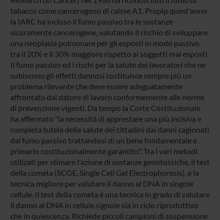
tabacco come cancerogeno di calsse A1. Propip quest'anno
la IARC ha incluso il fumo passivo tra le sostanze
sicuramente cancerogene, valutando il rischio di sviluppare
una neoplasia polmonare per gli esposti in modo passivo
tra il 20% e il 30% maggiore rispetto ai soggetti mai esposti.
Il fumo passivo ed i rischi per la salute dei lavoratori che ne
subiscono gli effetti dannosi costituisce sempre più un
problema rilevante che deve essere adeguatamente
affrontato dal datore di lavoro conformemente alle norme
di prevenzione vigenti. Da tempo la Corte Costituzionale
ha affermato "la necessità di apprestare una più incisiva e
completa tutela della salute dei cittadini dai danni cagionati
dal fumo passivo trattandosi di un bene fondamentale e
primario costituzionalmente garantito". Tra i vari metodi
utilizati per stimare l'azione di sostanze genotossiche, il test
della cometa (SCGE, Single Cell Gel Electrophoresis), è la
tecnica migliore per valutare il danno al DNA in singole
cellule. Il test della cometa è una tecnica in grado di valutare
il danno al DNA in cellule signole sia in ciclo riproduttivo
che in quiescenza. Richiede piccoli campioni di sospensione