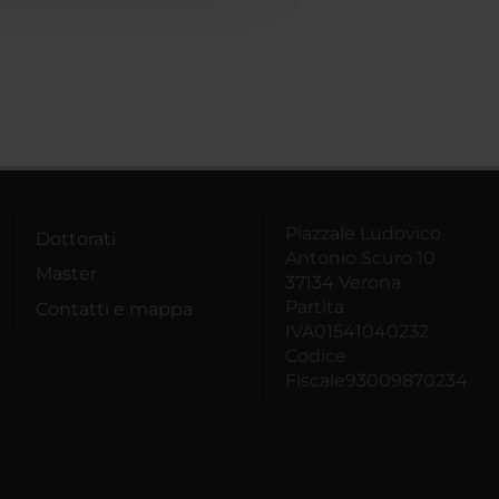
Piazzale Ludovico
Dottorati
Antonio Scuro 10
Master
37134 Verona
Partita
Contatti e mappa
IVA01541040232
Codice
Fiscale93009870234