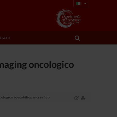
TATTI
Imaging oncologico
ncologico epatobiliopancreatico