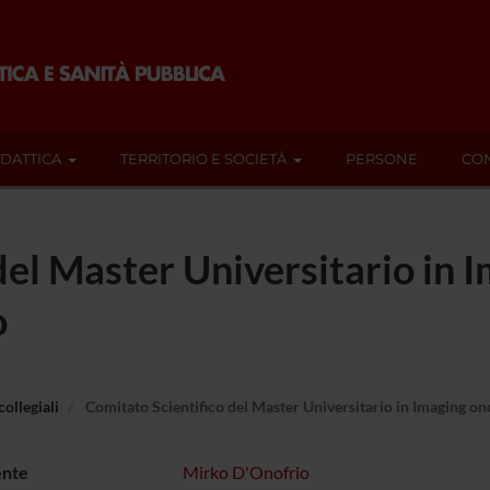
IDATTICA
TERRITORIO E SOCIETÀ
PERSONE
CON
del Master Universitario in 
o
ollegiali
Comitato Scientifico del Master Universitario in Imaging o
ente
Mirko D'Onofrio