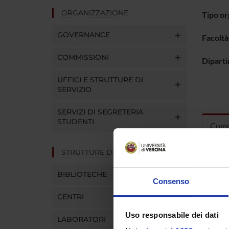
ORGANIZZAZIONE
Tipo o
GOVERNANCE
Facoltà
COMMISSIONI
Dipart
UFFICI E STRUTTURE DI
SERVIZIO
SERVIZI DI SEGRETERIA
STUDENTI
Comp
STRUTTURE DEL DIPARTIMENTO
Nicolo' 
BIBLIOTECHE
Consenso
Riccardo
CENTRI
Lombard
Uso responsabile dei dati
Enrico 
LABORATORI