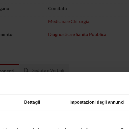
rgano
Comitato
Medicina e Chirurgia
imento
Diagnostica e Sanità Pubblica
Sedute e Verbali
onenti
Cardobi
Michele M
Dettagli
Impostazioni degli annunci
 De Robertis
Andrea R
i
Roberto S
Martone