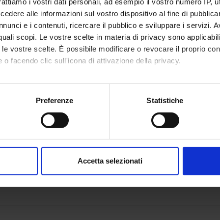
rattiamo i vostri dati personali, ad esempio il vostro numero IP, 
dere alle informazioni sul vostro dispositivo al fine di pubblica
nunci e i contenuti, ricercare il pubblico e sviluppare i servizi. A
r quali scopi. Le vostre scelte in materia di privacy sono applicabi
to le vostre scelte. È possibile modificare o revocare il proprio 
 o facendo clic sull'icona di attivazione della privacy.
mo anche:
oni sulla tua posizione geografica, con un'approssimazione di qu
Preferenze
Statistiche
spositivo, scansionandolo attivamente alla ricerca di caratteristich
aborati i tuoi dati personali e imposta le tue preferenze nella
s
consenso in qualsiasi momento dalla Dichiarazione sui cookie.
Accetta selezionati
nalizzare contenuti ed annunci, per fornire funzionalità dei socia
inoltre informazioni sul modo in cui utilizzi il nostro sito con i n
icità e social media, i quali potrebbero combinarle con altre inform
lizzo dei loro servizi.