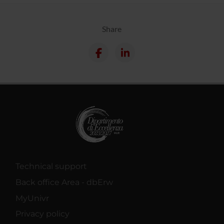
Share
Technical support
Back office Area - dbErw
MyUnivr
Privacy policy