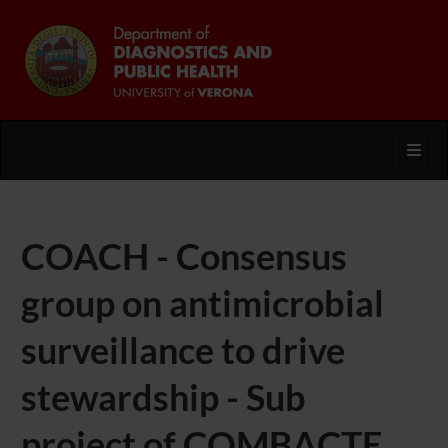
Toggl
COACH - Consensus
group on antimicrobial
surveillance to drive
stewardship - Sub
project of COMBACTE