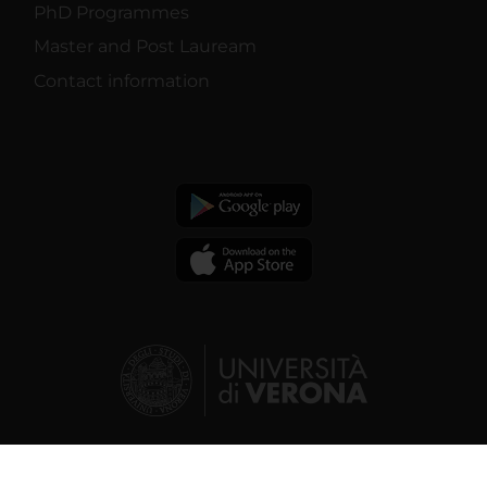
PhD Programmes
Master and Post Lauream
Contact information
© 2026 | Verona University