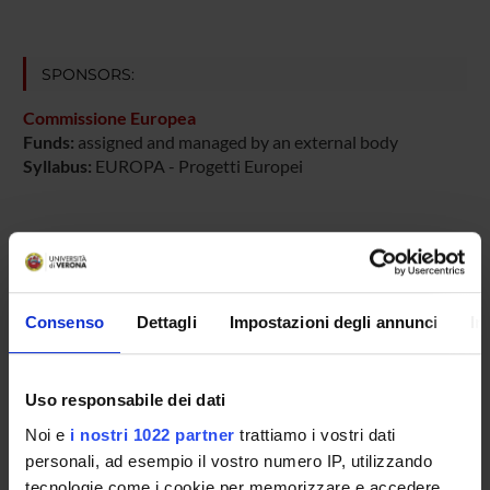
SPONSORS:
Commissione Europea
Funds:
assigned and managed by an external body
Syllabus:
EUROPA - Progetti Europei
PROJECT PARTICIPANTS
Evelina Tacconelli
Consenso
Dettagli
Impostazioni degli annunci
In
Full Professor
Uso responsabile dei dati
RESEARCH AREAS INVOLVED IN THE PROJECT
Noi e
i nostri 1022 partner
trattiamo i vostri dati
Infectious Diseases (DDSP)
personali, ad esempio il vostro numero IP, utilizzando
tecnologie come i cookie per memorizzare e accedere