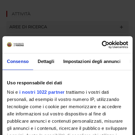
ATTIVITÀ
AREE DI RICERCA
GRUPPI DI RICERCA
SEZIONI
Consenso
Dettagli
Impostazioni degli annunci
In
DOTTORATI DI RICERCA
STRUTTURE
Uso responsabile dei dati
Noi e
i nostri 1022 partner
trattiamo i vostri dati
BIBLIOTECHE
personali, ad esempio il vostro numero IP, utilizzando
tecnologie come i cookie per memorizzare e accedere
CENTRI
alle informazioni sul vostro dispositivo al fine di
pubblicare annunci e contenuti personalizzati, misurare
LABORATORI
gli annunci e i contenuti, ricercare il pubblico e sviluppare
SPIN OFF E AZIENDE