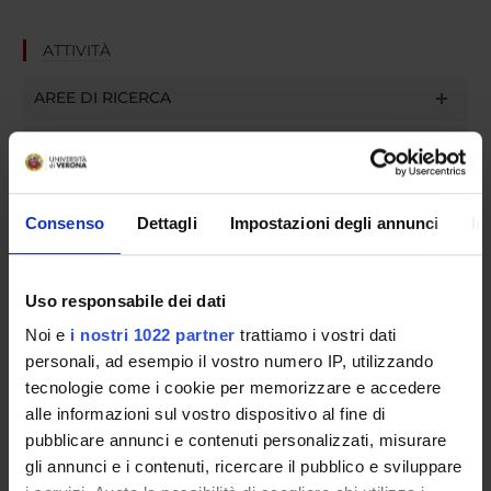
ATTIVITÀ
AREE DI RICERCA
GRUPPI DI RICERCA
SEZIONI
Consenso
Dettagli
Impostazioni degli annunci
In
DOTTORATI DI RICERCA
STRUTTURE
Uso responsabile dei dati
Noi e
i nostri 1022 partner
trattiamo i vostri dati
BIBLIOTECHE
personali, ad esempio il vostro numero IP, utilizzando
tecnologie come i cookie per memorizzare e accedere
CENTRI
alle informazioni sul vostro dispositivo al fine di
pubblicare annunci e contenuti personalizzati, misurare
LABORATORI
gli annunci e i contenuti, ricercare il pubblico e sviluppare
SPIN OFF E AZIENDE