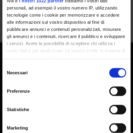
Noi e
i nostri 1022 partner
trattiamo i vostri dati
personali, ad esempio il vostro numero IP, utilizzando
Condividi
tecnologie come i cookie per memorizzare e accedere
alle informazioni sul vostro dispositivo al fine di
pubblicare annunci e contenuti personalizzati, misurare
gli annunci e i contenuti, ricercare il pubblico e sviluppare
i servizi. Avete la possibilità di scegliere chi utilizza i
vostri dati e per quali scopi. Le vostre scelte in materia di
privacy sono applicabili solo su questa proprietà digitale
in cui avete effettuato le vostre scelte. È possibile
Selezione
modificare o revocare il proprio consenso in qualsiasi
Necessari
del
momento dalla Dichiarazione sui cookie o facendo clic
consenso
sull'icona di attivazione della privacy.
Supporto tecnico
Preferenze
Area Amministrativa
Con il tuo consenso, vorremmo anche:
raccogliere informazioni sulla tua posizione
MyUnivr
Statistiche
geografica, con un'approssimazione di qualche
Privacy policy
metro,
Marketing
Dottorati
Identificare il tuo dispositivo, scansionandolo