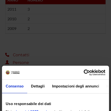
ANNO
NUMERO
2011
3
2010
2
2009
2
Contatti
Persone
Luoghi
Calendario
Consenso
Dettagli
Impostazioni degli annunci
In
Uso responsabile dei dati