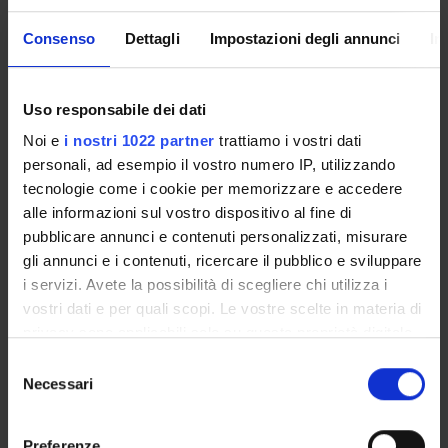
Aree scientifiche coinvolte
Consenso
Dettagli
Impostazioni degli annunci
In
AREA MIN. 06 - Scienze mediche
Categoria prevalente
Attività di coinvolgimento e interazione con il mondo della
Uso responsabile dei dati
scuola: Attività di coinvolgimento e interazione con il
mondo della scuola
Noi e
i nostri 1022 partner
trattiamo i vostri dati
personali, ad esempio il vostro numero IP, utilizzando
tecnologie come i cookie per memorizzare e accedere
alle informazioni sul vostro dispositivo al fine di
Sustainable Development Goals - SDGs
pubblicare annunci e contenuti personalizzati, misurare
Questa iniziativa contribuisce al perseguimento degli
gli annunci e i contenuti, ricercare il pubblico e sviluppare
Obiettivi di Sviluppo Sostenibile dell'Agenda 2030
i servizi. Avete la possibilità di scegliere chi utilizza i
dell'ONU
.
vostri dati e per quali scopi. Le vostre scelte in materia di
Maggiori informazioni su
www.univr.it/sostenibilita
privacy sono applicabili solo su questa proprietà digitale
in cui avete effettuato le vostre scelte. È possibile
Selezione
modificare o revocare il proprio consenso in qualsiasi
Necessari
del
momento dalla Dichiarazione sui cookie o facendo clic
consenso
sull'icona di attivazione della privacy.
Preferenze