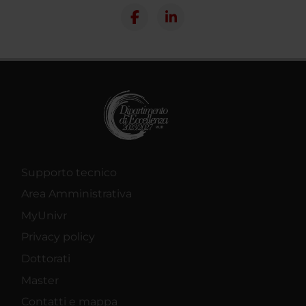
Supporto tecnico
Area Amministrativa
MyUnivr
Privacy policy
Dottorati
Master
Contatti e mappa