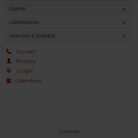
con altre informazioni che hai fornito loro o che hanno
CENTRI
raccolto dal tuo utilizzo dei loro servizi.
LABORATORI
SPIN OFF E AZIENDE
Contatti
Persone
Luoghi
Calendario
Condividi