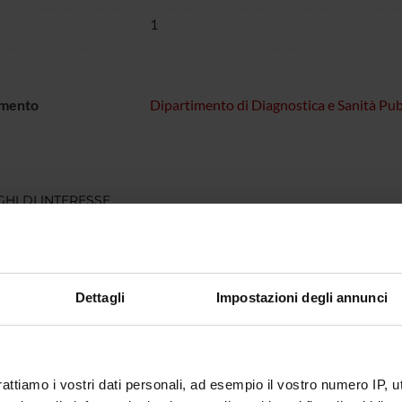
1
imento
Dipartimento di Diagnostica e Sanità Pub
HI DI INTERESSE
Dettagli
Impostazioni degli annunci
rattiamo i vostri dati personali, ad esempio il vostro numero IP, 