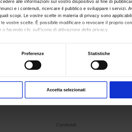
dere alle informazioni sul vostro dispositivo al fine di pubblica
nunci e i contenuti, ricercare il pubblico e sviluppare i servizi. A
r quali scopi. Le vostre scelte in materia di privacy sono applicabi
to le vostre scelte. È possibile modificare o revocare il proprio 
 o facendo clic sull'icona di attivazione della privacy.
mo anche:
oni sulla tua posizione geografica, con un'approssimazione di qu
Preferenze
Statistiche
spositivo, scansionandolo attivamente alla ricerca di caratteristich
aborati i tuoi dati personali e imposta le tue preferenze nella
s
consenso in qualsiasi momento dalla Dichiarazione sui cookie.
Accetta selezionati
nalizzare contenuti ed annunci, per fornire funzionalità dei socia
inoltre informazioni sul modo in cui utilizzi il nostro sito con i n
icità e social media, i quali potrebbero combinarle con altre inform
lizzo dei loro servizi.
Condividi