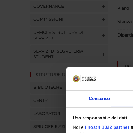
GOVERNANCE
Piano
COMMISSIONI
Stanza
UFFICI E STRUTTURE DI
Dipart
SERVIZIO
SERVIZI DI SEGRETERIA
STUDENTI
LUOG
STRUTTURE DEL DIPARTIMENTO
BIBLIOTECHE
Consenso
CENTRI
LABORATORI
Uso responsabile dei dati
SPIN OFF E AZIENDE
Noi e
i nostri 1022 partner
t