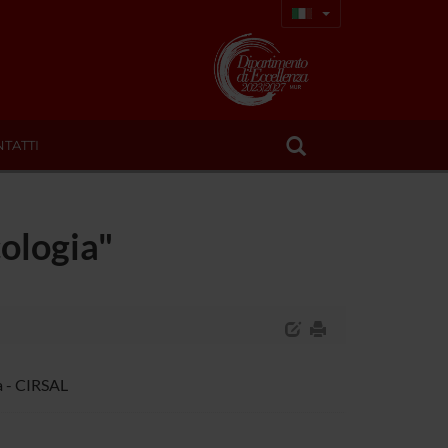
TATTI
cologia"
a - CIRSAL