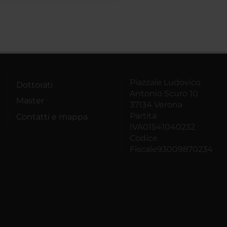
Piazzale Ludovico
Dottorati
Antonio Scuro 10
Master
37134 Verona
Partita
Contatti e mappa
IVA01541040232
Codice
Fiscale93009870234