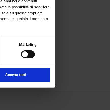
re annunci e contenuti
vete la possibilità di scegliere
li solo su questa proprietà
consenso in qualsiasi momento
alche metro,
Marketing
e specifiche (impronte
ezione dettagli
. Puoi
Accetta tutti
l media e per analizzare il
ostri partner che si occupano
azioni che hai fornito loro o