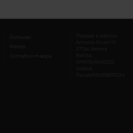
Piazzale Ludovico
Dottorati
Antonio Scuro 10
Master
37134 Verona
Partita
Contatti e mappa
IVA01541040232
Codice
Fiscale93009870234