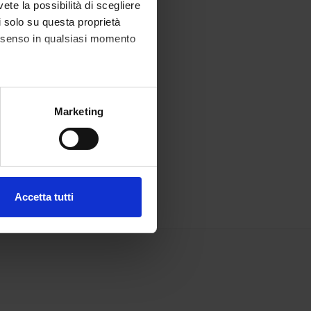
vete la possibilità di scegliere
li solo su questa proprietà
consenso in qualsiasi momento
alche metro,
Marketing
e specifiche (impronte
ezione dettagli
. Puoi
Accetta tutti
l media e per analizzare il
ostri partner che si occupano
azioni che hai fornito loro o