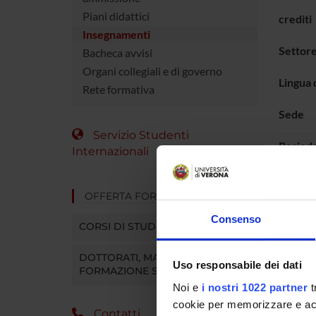
Piani didattici
crediti
Insegnamenti
Settore
Bacheca avvisi
Organi collegiali e di governo
Lingua 
Rete formativa
Sede
Servizio Studenti
Period
Internazionali
OFFERTA FORMATIVA
Consenso
CORSI DI STUDIO
DOTTORATI, MASTER E
Uso responsabile dei dati
FORMAZIONE SUPERIORE
Noi e
i nostri 1022 partner
t
cookie per memorizzare e acce
Contatti