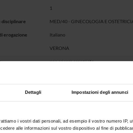
1
 disciplinare
MED/40 - GINECOLOGIA E OSTETRICI
di erogazione
Italiano
VERONA
o
non ancora assegnato
Dettagli
Impostazioni degli annunci
rattiamo i vostri dati personali, ad esempio il vostro numero IP, 
dere alle informazioni sul vostro dispositivo al fine di pubblica