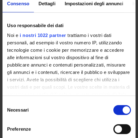
Periodo
Consenso
Dettagli
Impostazioni degli annunci
In
non ancora assegnato
Avvisi relativi al corso
Uso responsabile dei dati
Seminari relativi al corso
Noi e
i nostri 1022 partner
trattiamo i vostri dati
personali, ad esempio il vostro numero IP, utilizzando
tecnologie come i cookie per memorizzare e accedere
alle informazioni sul vostro dispositivo al fine di
Presentazione
pubblicare annunci e contenuti personalizzati, misurare
Come iscriversi e Requisiti di ammissione
gli annunci e i contenuti, ricercare il pubblico e sviluppare
Piani didattici
i servizi. Avete la possibilità di scegliere chi utilizza i
Insegnamenti
vostri dati e per quali scopi. Le vostre scelte in materia di
privacy sono applicabili solo su questa proprietà digitale
Bacheca avvisi
in cui avete effettuato le vostre scelte. È possibile
Organi collegiali e di governo
Selezione
modificare o revocare il proprio consenso in qualsiasi
Necessari
Rete formativa
del
momento dalla Dichiarazione sui cookie o facendo clic
consenso
sull'icona di attivazione della privacy.
Preferenze
OFFERTA FORMATIVA