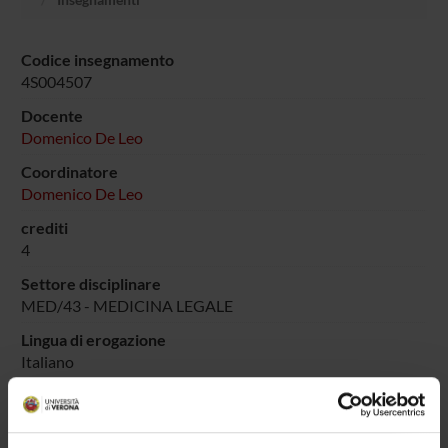
Codice insegnamento
4S004507
Docente
Domenico De Leo
Coordinatore
Domenico De Leo
crediti
4
Settore disciplinare
MED/43 - MEDICINA LEGALE
Lingua di erogazione
Italiano
Sede
VERONA