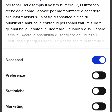
personali, ad esempio il vostro numero IP, utilizzando
Medicina legale 2 - Polettini
1
non ancora assegn
tecnologie come i cookie per memorizzare e accedere
alle informazioni sul vostro dispositivo al fine di
pubblicare annunci e contenuti personalizzati, misurare
Medicina legale 2 - Turrina
1
non ancora assegn
gli annunci e i contenuti, ricercare il pubblico e sviluppare
i servizi. Avete la possibilità di scegliere chi utilizza i
vostri dati e per quali scopi. Le vostre scelte in materia di
Medicina legale 2 - Gottardo
1
non ancora assegn
privacy sono applicabili solo su questa proprietà digitale
in cui avete effettuato le vostre scelte. È possibile
Selezione
modificare o revocare il proprio consenso in qualsiasi
Necessari
del
momento dalla Dichiarazione sui cookie o facendo clic
consenso
sull'icona di attivazione della privacy.
Preferenze
Con il tuo consenso, vorremmo anche:
Presentazione
raccogliere informazioni sulla tua posizione
Statistiche
Come iscriversi e Requisiti di ammissione
geografica, con un'approssimazione di qualche
Piani didattici
metro,
Insegnamenti
Marketing
Identificare il tuo dispositivo, scansionandolo