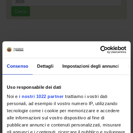
Cerca
Comitato scientifico del corso di aggiornamento
progettare attività fisica per lo sviluppo motorio
Il Comitato Scientifico:
Consenso
Dettagli
Impostazioni degli annunci
In
indirizza le attività e il loro coordinamento;
definisce i criteri di valutazione e le modalità di
espletamento delle procedure di selezione
dei docenti esterni ed è di norma commissione di
Uso responsabile dei dati
valutazione nelle procedura selettive riguardanti il
Noi e
i nostri 1022 partner
trattiamo i vostri dati
Corso;
personali, ad esempio il vostro numero IP, utilizzando
definisce i criteri di valutazione e le modalità di
tecnologie come i cookie per memorizzare e accedere
espletamento della procedura di ammissione, di
alle informazioni sul vostro dispositivo al fine di
eventuali verifiche intermedie e della prova finale e si
pubblicare annunci e contenuti personalizzati, misurare
esprime in merito all’idoneità dei titoli di studio
conseguiti all’estero;
gli annunci e i contenuti, ricercare il pubblico e sviluppare