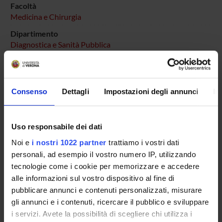
Facoltà
Medicina e Chirurgia
Dipartimento
Diagnostica e Sanità Pubblica
Consenso
Dettagli
Impostazioni degli annunci
In
COMPONENTI
Uso responsabile dei dati
Daniel Pedrotti
Noi e
i nostri 1022 partner
trattiamo i vostri dati
personali, ad esempio il vostro numero IP, utilizzando
tecnologie come i cookie per memorizzare e accedere
SEDUTE E VERBALI
alle informazioni sul vostro dispositivo al fine di
pubblicare annunci e contenuti personalizzati, misurare
gli annunci e i contenuti, ricercare il pubblico e sviluppare
i servizi. Avete la possibilità di scegliere chi utilizza i