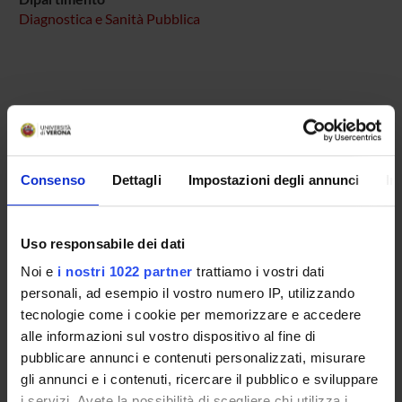
Diagnostica e Sanità Pubblica
COMPONENTI
Massimo Carollo
Consenso
Dettagli
Impostazioni degli annunci
In
Salvatore Crisafulli
Anna Forti
Uso responsabile dei dati
Daria Sukhova
Noi e
i nostri 1022 partner
trattiamo i vostri dati
personali, ad esempio il vostro numero IP, utilizzando
tecnologie come i cookie per memorizzare e accedere
alle informazioni sul vostro dispositivo al fine di
SEDUTE E VERBALI
pubblicare annunci e contenuti personalizzati, misurare
gli annunci e i contenuti, ricercare il pubblico e sviluppare
i servizi. Avete la possibilità di scegliere chi utilizza i