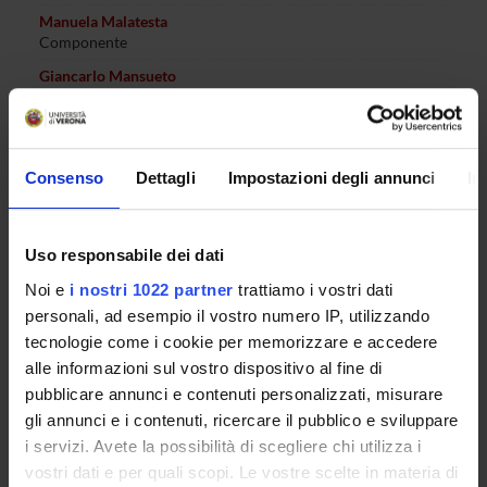
Manuela Malatesta
Componente
Giancarlo Mansueto
Componente
Francesca Munari
Componente
Consenso
Dettagli
Impostazioni degli annunci
In
Chiara Nardon
Componente
Massimiliano Perduca
Uso responsabile dei dati
Componente
Noi e
i nostri 1022 partner
trattiamo i vostri dati
Giorgio Piacentini
personali, ad esempio il vostro numero IP, utilizzando
Componente
tecnologie come i cookie per memorizzare e accedere
Fabio Piccinelli
alle informazioni sul vostro dispositivo al fine di
Componente
pubblicare annunci e contenuti personalizzati, misurare
Stefano Porru
gli annunci e i contenuti, ricercare il pubblico e sviluppare
Componente
i servizi. Avete la possibilità di scegliere chi utilizza i
Alessandro Romeo
vostri dati e per quali scopi. Le vostre scelte in materia di
Coordinatore del corso di dottorato