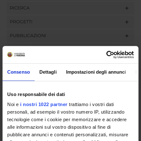
RICERCA
PROGETTI
PUBBLICAZIONI
INCARICHI
Consenso
Dettagli
Impostazioni degli annunci
In
ORGANIZZAZIONE
Uso responsabile dei dati
GOVERNANCE
Noi e
i nostri 1022 partner
trattiamo i vostri dati
COMMISSIONI
personali, ad esempio il vostro numero IP, utilizzando
tecnologie come i cookie per memorizzare e accedere
UFFICI E STRUTTURE DI SERVIZIO
alle informazioni sul vostro dispositivo al fine di
pubblicare annunci e contenuti personalizzati, misurare
SERVIZI DI SEGRETERIA STUDENTI