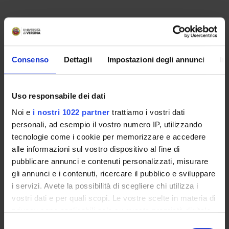
ORGANIZZAZIONE
Consenso
Dettagli
Impostazioni degli annunci
In
GOVERNANCE
COMMISSIONI
Uso responsabile dei dati
UFFICI E STRUTTURE DI SERVIZIO
Noi e
i nostri 1022 partner
trattiamo i vostri dati
personali, ad esempio il vostro numero IP, utilizzando
SERVIZI DI SEGRETERIA STUDENTI
tecnologie come i cookie per memorizzare e accedere
alle informazioni sul vostro dispositivo al fine di
STRUTTURE DEL DIPARTIMENTO
pubblicare annunci e contenuti personalizzati, misurare
gli annunci e i contenuti, ricercare il pubblico e sviluppare
BIBLIOTECHE
i servizi. Avete la possibilità di scegliere chi utilizza i
vostri dati e per quali scopi. Le vostre scelte in materia di
CENTRI
privacy sono applicabili solo su questa proprietà digitale
in cui avete effettuato le vostre scelte. È possibile
LABORATORI
Selezione