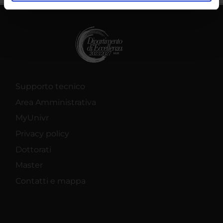
analizzare il nostro traffico. Condividiamo inoltre
informazioni sul modo in cui utilizzi il nostro sito con i
nostri partner che si occupano di analisi dei dati web,
pubblicità e social media, i quali potrebbero combinarle
con altre informazioni che hai fornito loro o che hanno
raccolto dal tuo utilizzo dei loro servizi.
Supporto tecnico
Area Amministrativa
MyUnivr
Privacy policy
Dottorati
Master
Contatti e mappa