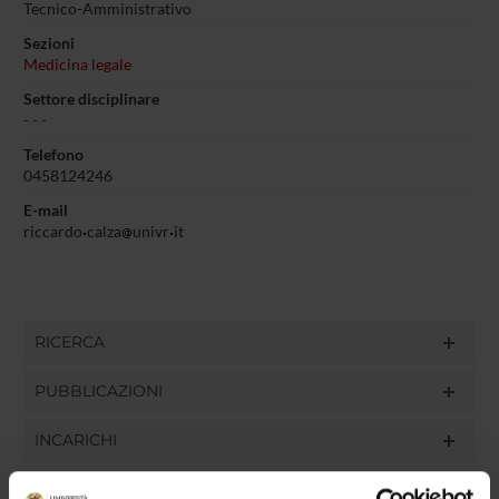
Tecnico-Amministrativo
Sezioni
Medicina legale
Settore disciplinare
- - -
Telefono
0458124246
E-mail
riccardo
calza
univr
it
RICERCA
PUBBLICAZIONI
INCARICHI