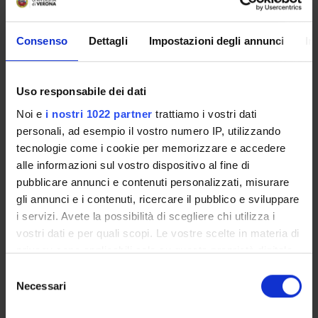
ORGANIZZAZIONE
Consenso
Dettagli
Impostazioni degli annunci
In
GOVERNANCE
Uso responsabile dei dati
COMMISSIONI
Noi e
i nostri 1022 partner
trattiamo i vostri dati
personali, ad esempio il vostro numero IP, utilizzando
UFFICI E STRUTTURE DI SERVIZIO
tecnologie come i cookie per memorizzare e accedere
SERVIZI DI SEGRETERIA STUDENTI
alle informazioni sul vostro dispositivo al fine di
pubblicare annunci e contenuti personalizzati, misurare
gli annunci e i contenuti, ricercare il pubblico e sviluppare
STRUTTURE DEL DIPARTIMENTO
i servizi. Avete la possibilità di scegliere chi utilizza i
BIBLIOTECHE
vostri dati e per quali scopi. Le vostre scelte in materia di
privacy sono applicabili solo su questa proprietà digitale
CENTRI
in cui avete effettuato le vostre scelte. È possibile
Selezione
modificare o revocare il proprio consenso in qualsiasi
Necessari
del
LABORATORI
momento dalla Dichiarazione sui cookie o facendo clic
consenso