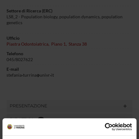
Settore di Ricerca (ERC)
LS8_2 - Population biology, population dynamics, population
genetics
Ufficio
Piastra Odontoiatrica, Piano 1, Stanza 38
Telefono
045/8027622
E-mail
stefania
turrina
univr
it
PRESENTAZIONE
DIDATTICA
9
TERZA MISSIONE