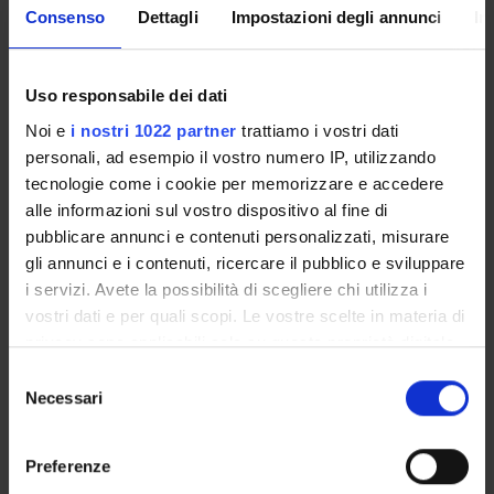
Consenso
Dettagli
Impostazioni degli annunci
In
RICERCA
PROGETTI
Uso responsabile dei dati
PUBBLICAZIONI
Noi e
i nostri 1022 partner
trattiamo i vostri dati
personali, ad esempio il vostro numero IP, utilizzando
INCARICHI
tecnologie come i cookie per memorizzare e accedere
alle informazioni sul vostro dispositivo al fine di
pubblicare annunci e contenuti personalizzati, misurare
gli annunci e i contenuti, ricercare il pubblico e sviluppare
i servizi. Avete la possibilità di scegliere chi utilizza i
ORGANIZZAZIONE
vostri dati e per quali scopi. Le vostre scelte in materia di
GOVERNANCE
privacy sono applicabili solo su questa proprietà digitale
in cui avete effettuato le vostre scelte. È possibile
Selezione
COMMISSIONI
modificare o revocare il proprio consenso in qualsiasi
Necessari
del
momento dalla Dichiarazione sui cookie o facendo clic
consenso
UFFICI E STRUTTURE DI SERVIZIO
sull'icona di attivazione della privacy.
Preferenze
SERVIZI DI SEGRETERIA STUDENTI