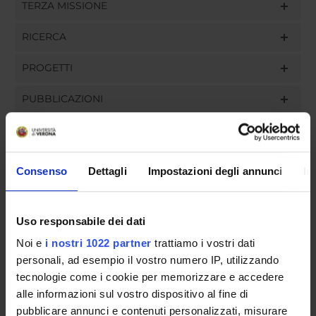
TERZA MISSIONE
RICERCA
PROGETTI
PUBBLICAZIONI
INCARICHI
Consenso
Dettagli
Impostazioni degli annunci
In
ORGANIZZAZIONE
Uso responsabile dei dati
GOVERNANCE
Noi e
i nostri 1022 partner
trattiamo i vostri dati
personali, ad esempio il vostro numero IP, utilizzando
COMMISSIONI
tecnologie come i cookie per memorizzare e accedere
alle informazioni sul vostro dispositivo al fine di
UFFICI E STRUTTURE DI SERVIZIO
pubblicare annunci e contenuti personalizzati, misurare