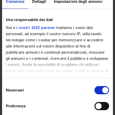
Progetti
Pubblicazioni
Incarichi
Consenso
Dettagli
Impostazioni degli annunci
In
Uso responsabile dei dati
ORGANIZZAZIONE
Noi e
i nostri 1022 partner
trattiamo i vostri dati
personali, ad esempio il vostro numero IP, utilizzando
GOVERNANCE
tecnologie come i cookie per memorizzare e accedere
alle informazioni sul vostro dispositivo al fine di
COMMISSIONI
pubblicare annunci e contenuti personalizzati, misurare
UFFICI E STRUTTURE DI SERVIZIO
gli annunci e i contenuti, ricercare il pubblico e sviluppare
i servizi. Avete la possibilità di scegliere chi utilizza i
SERVIZI DI SEGRETERIA STUDENTI
vostri dati e per quali scopi. Le vostre scelte in materia di
privacy sono applicabili solo su questa proprietà digitale
STRUTTURE DEL DIPARTIMENTO
in cui avete effettuato le vostre scelte. È possibile
Selezione
modificare o revocare il proprio consenso in qualsiasi
Necessari
del
BIBLIOTECHE
momento dalla Dichiarazione sui cookie o facendo clic
consenso
sull'icona di attivazione della privacy.
CENTRI
Preferenze
Con il tuo consenso, vorremmo anche: