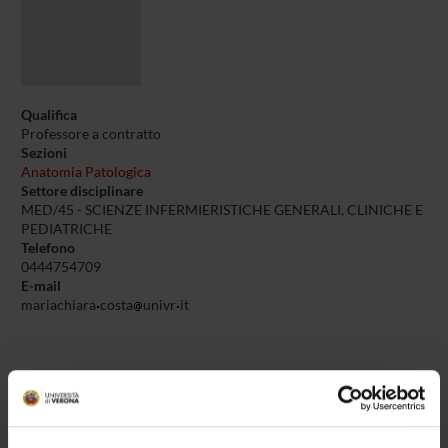
Qualifica
Professore a contratto
Sezioni
Anatomia Patologica
Settore disciplinare
MED/45 - SCIENZE INFERMIERISTICHE GENERALI, CLINICHE E
PEDIATRICHE
Telefono
0444754709
E-mail
mariachiara
costa
univr
it
Didattica
Terza missione
Ricerca
12