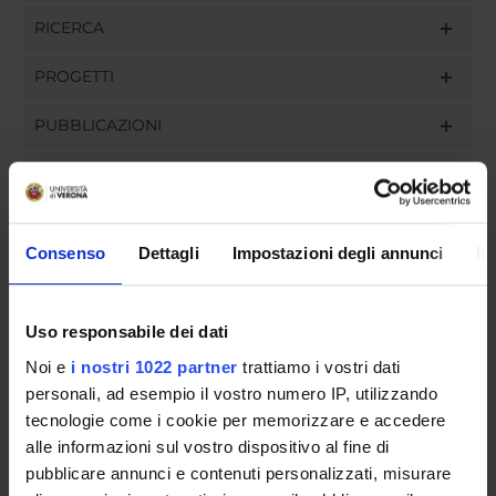
RICERCA
PROGETTI
PUBBLICAZIONI
INCARICHI
Consenso
Dettagli
Impostazioni degli annunci
In
ORGANIZZAZIONE
Uso responsabile dei dati
GOVERNANCE
Noi e
i nostri 1022 partner
trattiamo i vostri dati
COMMISSIONI
personali, ad esempio il vostro numero IP, utilizzando
tecnologie come i cookie per memorizzare e accedere
UFFICI E STRUTTURE DI SERVIZIO
alle informazioni sul vostro dispositivo al fine di
pubblicare annunci e contenuti personalizzati, misurare
SERVIZI DI SEGRETERIA STUDENTI