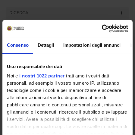
RICERCA
PUBBLICAZIONI
INCARICHI
Consenso
Dettagli
Impostazioni degli annunci
In
Uso responsabile dei dati
ORGANIZZAZIONE
Noi e
i nostri 1022 partner
trattiamo i vostri dati
personali, ad esempio il vostro numero IP, utilizzando
GOVERNANCE
tecnologie come i cookie per memorizzare e accedere
alle informazioni sul vostro dispositivo al fine di
COMMISSIONI
pubblicare annunci e contenuti personalizzati, misurare
UFFICI E STRUTTURE DI SERVIZIO
gli annunci e i contenuti, ricercare il pubblico e sviluppare
i servizi. Avete la possibilità di scegliere chi utilizza i
SERVIZI DI SEGRETERIA STUDENTI
vostri dati e per quali scopi. Le vostre scelte in materia di
privacy sono applicabili solo su questa proprietà digitale