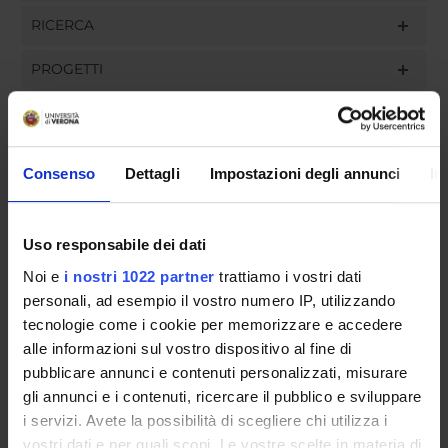
RICERCA
PROGETTI
INCARICHI
Consenso
Dettagli
Impostazioni degli annunci
In
ORGANIZZAZIONE
Uso responsabile dei dati
GOVERNANCE
Noi e
i nostri 1022 partner
trattiamo i vostri dati
personali, ad esempio il vostro numero IP, utilizzando
COMMISSIONI
tecnologie come i cookie per memorizzare e accedere
alle informazioni sul vostro dispositivo al fine di
UFFICI E STRUTTURE DI SERVIZIO
pubblicare annunci e contenuti personalizzati, misurare
gli annunci e i contenuti, ricercare il pubblico e sviluppare
SERVIZI DI SEGRETERIA STUDENTI
i servizi. Avete la possibilità di scegliere chi utilizza i
vostri dati e per quali scopi. Le vostre scelte in materia di
STRUTTURE DEL DIPARTIMENTO