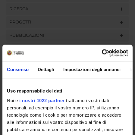
RICERCA
PROGETTI
PUBBLICAZIONI
INCARICHI
Consenso
Dettagli
Impostazioni degli annunci
In
ORGANIZZAZIONE
Uso responsabile dei dati
GOVERNANCE
Noi e
i nostri 1022 partner
trattiamo i vostri dati
COMMISSIONI
personali, ad esempio il vostro numero IP, utilizzando
tecnologie come i cookie per memorizzare e accedere
UFFICI E STRUTTURE DI SERVIZIO
alle informazioni sul vostro dispositivo al fine di
pubblicare annunci e contenuti personalizzati, misurare
SERVIZI DI SEGRETERIA STUDENTI