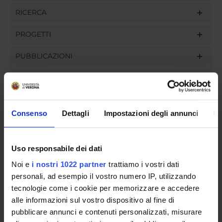
RICERCA
PROGETTI
PUBBLICAZIONI
INCARICHI
Consenso
Dettagli
Impostazioni degli annunci
In
ORGANIZZAZIONE
Uso responsabile dei dati
GOVERNANCE
Noi e
i nostri 1022 partner
trattiamo i vostri dati
COMMISSIONI
personali, ad esempio il vostro numero IP, utilizzando
tecnologie come i cookie per memorizzare e accedere
UFFICI E STRUTTURE DI SERVIZIO
alle informazioni sul vostro dispositivo al fine di
pubblicare annunci e contenuti personalizzati, misurare
SERVIZI DI SEGRETERIA STUDENTI