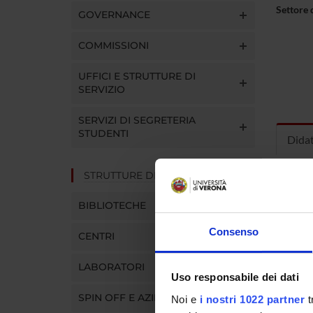
Settore 
GOVERNANCE
COMMISSIONI
UFFICI E STRUTTURE DI
SERVIZIO
SERVIZI DI SEGRETERIA
STUDENTI
Dida
STRUTTURE DEL DIPARTIMENTO
INS
BIBLIOTECHE
Insegna
Clicca s
Consenso
CENTRI
LABORATORI
Uso responsabile dei dati
SPIN OFF E AZIENDE
Noi e
i nostri 1022 partner
t