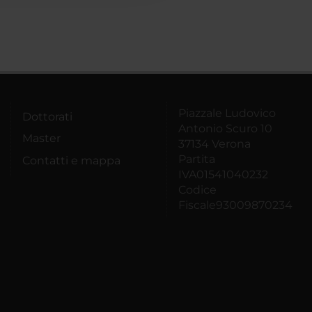
Piazzale Ludovico
Dottorati
Antonio Scuro 10
Master
37134 Verona
Partita
Contatti e mappa
IVA01541040232
Codice
Fiscale93009870234