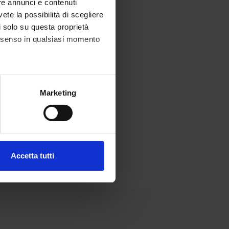
re annunci e contenuti
vete la possibilità di scegliere
li solo su questa proprietà
consenso in qualsiasi momento
alche metro,
Marketing
e specifiche (impronte
ezione dettagli
. Puoi
Accetta tutti
l media e per analizzare il
ostri partner che si occupano
azioni che hai fornito loro o