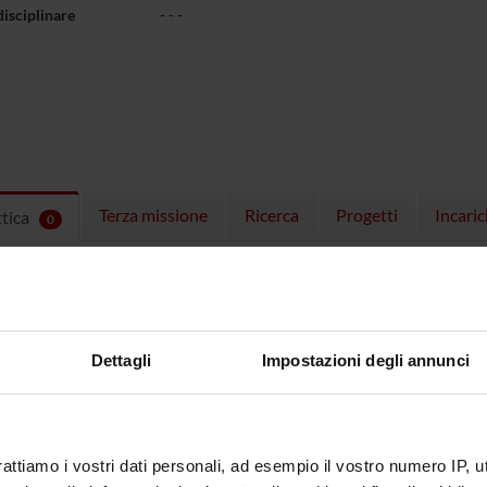
disciplinare
- - -
Terza missione
Ricerca
Progetti
Incaric
ttica
0
EGNAMENTI
menti attivi nel periodo selezionato:
0
.
ull'insegnamento per vedere orari e dettagli del corso.
Dettagli
Impostazioni degli annunci
rattiamo i vostri dati personali, ad esempio il vostro numero IP, 