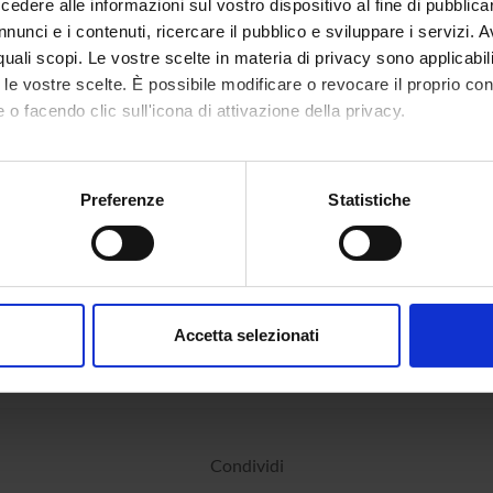
dere alle informazioni sul vostro dispositivo al fine di pubblica
nunci e i contenuti, ricercare il pubblico e sviluppare i servizi. A
r quali scopi. Le vostre scelte in materia di privacy sono applicabi
to le vostre scelte. È possibile modificare o revocare il proprio 
 o facendo clic sull'icona di attivazione della privacy.
mo anche:
oni sulla tua posizione geografica, con un'approssimazione di qu
Preferenze
Statistiche
spositivo, scansionandolo attivamente alla ricerca di caratteristich
aborati i tuoi dati personali e imposta le tue preferenze nella
s
consenso in qualsiasi momento dalla Dichiarazione sui cookie.
Accetta selezionati
nalizzare contenuti ed annunci, per fornire funzionalità dei socia
inoltre informazioni sul modo in cui utilizzi il nostro sito con i n
icità e social media, i quali potrebbero combinarle con altre inform
lizzo dei loro servizi.
Condividi