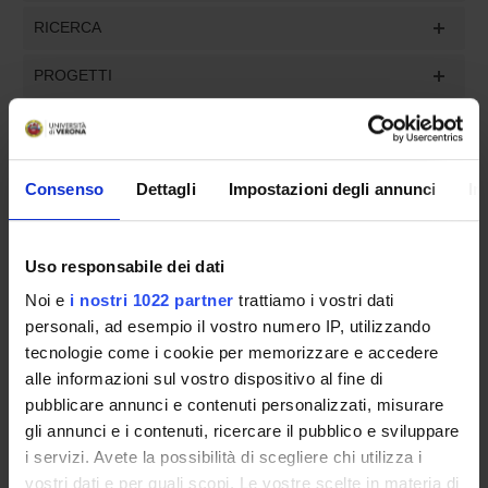
RICERCA
PROGETTI
INCARICHI
Consenso
Dettagli
Impostazioni degli annunci
In
ORGANIZZAZIONE
Uso responsabile dei dati
GOVERNANCE
Noi e
i nostri 1022 partner
trattiamo i vostri dati
personali, ad esempio il vostro numero IP, utilizzando
COMMISSIONI
tecnologie come i cookie per memorizzare e accedere
alle informazioni sul vostro dispositivo al fine di
UFFICI E STRUTTURE DI SERVIZIO
pubblicare annunci e contenuti personalizzati, misurare
gli annunci e i contenuti, ricercare il pubblico e sviluppare
SERVIZI DI SEGRETERIA STUDENTI
i servizi. Avete la possibilità di scegliere chi utilizza i
vostri dati e per quali scopi. Le vostre scelte in materia di
STRUTTURE DEL DIPARTIMENTO