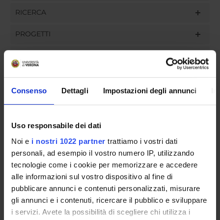
RICERCA
PROGETTI
INCARICHI
Consenso
Dettagli
Impostazioni degli annunci
In
ORGANIZZAZIONE
Uso responsabile dei dati
GOVERNANCE
Noi e
i nostri 1022 partner
trattiamo i vostri dati
COMMISSIONI
personali, ad esempio il vostro numero IP, utilizzando
tecnologie come i cookie per memorizzare e accedere
UFFICI E STRUTTURE DI SERVIZIO
alle informazioni sul vostro dispositivo al fine di
pubblicare annunci e contenuti personalizzati, misurare
SERVIZI DI SEGRETERIA STUDENTI
gli annunci e i contenuti, ricercare il pubblico e sviluppare
i servizi. Avete la possibilità di scegliere chi utilizza i
STRUTTURE DEL DIPARTIMENTO