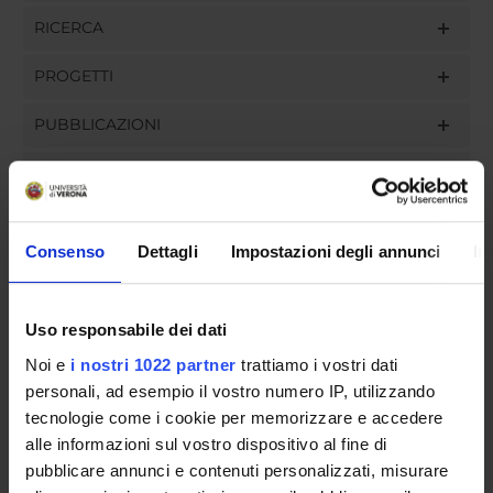
RICERCA
PROGETTI
PUBBLICAZIONI
INCARICHI
Consenso
Dettagli
Impostazioni degli annunci
In
ORGANIZZAZIONE
Uso responsabile dei dati
GOVERNANCE
Noi e
i nostri 1022 partner
trattiamo i vostri dati
COMMISSIONI
personali, ad esempio il vostro numero IP, utilizzando
tecnologie come i cookie per memorizzare e accedere
UFFICI E STRUTTURE DI SERVIZIO
alle informazioni sul vostro dispositivo al fine di
pubblicare annunci e contenuti personalizzati, misurare
SERVIZI DI SEGRETERIA STUDENTI