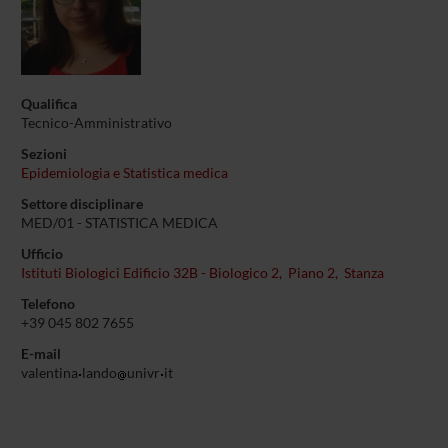
Qualifica
Tecnico-Amministrativo
Sezioni
Epidemiologia e Statistica medica
Settore disciplinare
MED/01 - STATISTICA MEDICA
Ufficio
Istituti Biologici Edificio 32B - Biologico 2, Piano 2, Stanza
Telefono
+39 045 802 7655
E-mail
valentina
lando
univr
it