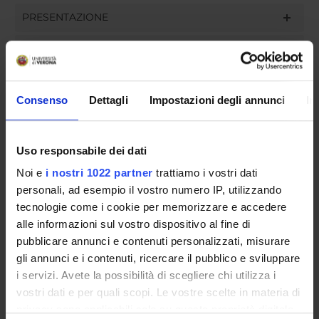
PRESENTAZIONE
PUBBLICAZIONI
INCARICHI
Consenso
Dettagli
Impostazioni degli annunci
In
Uso responsabile dei dati
ORGANIZZAZIONE
Noi e
i nostri 1022 partner
trattiamo i vostri dati
GOVERNANCE
personali, ad esempio il vostro numero IP, utilizzando
tecnologie come i cookie per memorizzare e accedere
COMMISSIONI
alle informazioni sul vostro dispositivo al fine di
pubblicare annunci e contenuti personalizzati, misurare
UFFICI E STRUTTURE DI SERVIZIO
gli annunci e i contenuti, ricercare il pubblico e sviluppare
i servizi. Avete la possibilità di scegliere chi utilizza i
SERVIZI DI SEGRETERIA STUDENTI
vostri dati e per quali scopi. Le vostre scelte in materia di
privacy sono applicabili solo su questa proprietà digitale
STRUTTURE DEL DIPARTIMENTO