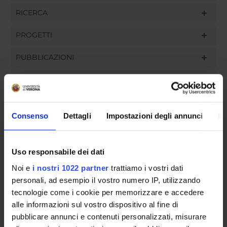
RICERCA
PROGETTI
PUBBLICAZIONI
INCARICHI
Consenso
Dettagli
Impostazioni degli annunci
In
ORGANIZZAZIONE
Uso responsabile dei dati
GOVERNANCE
Noi e
i nostri 1022 partner
trattiamo i vostri dati
COMMISSIONI
personali, ad esempio il vostro numero IP, utilizzando
tecnologie come i cookie per memorizzare e accedere
UFFICI E STRUTTURE DI SERVIZIO
alle informazioni sul vostro dispositivo al fine di
pubblicare annunci e contenuti personalizzati, misurare
SERVIZI DI SEGRETERIA STUDENTI