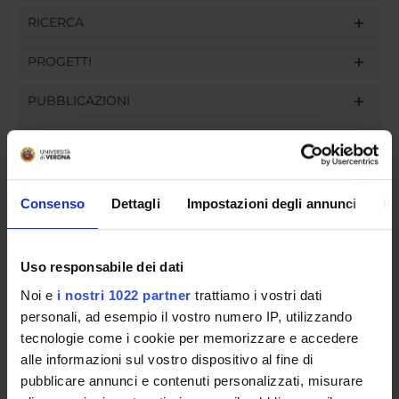
RICERCA
PROGETTI
PUBBLICAZIONI
INCARICHI
Consenso
Dettagli
Impostazioni degli annunci
In
ORGANIZZAZIONE
Uso responsabile dei dati
GOVERNANCE
Noi e
i nostri 1022 partner
trattiamo i vostri dati
COMMISSIONI
personali, ad esempio il vostro numero IP, utilizzando
tecnologie come i cookie per memorizzare e accedere
UFFICI E STRUTTURE DI SERVIZIO
alle informazioni sul vostro dispositivo al fine di
pubblicare annunci e contenuti personalizzati, misurare
SERVIZI DI SEGRETERIA STUDENTI