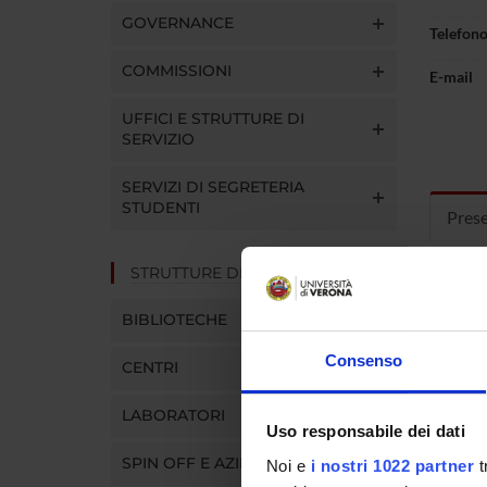
GOVERNANCE
Telefon
COMMISSIONI
E-mail
UFFICI E STRUTTURE DI
SERVIZIO
SERVIZI DI SEGRETERIA
STUDENTI
Pres
STRUTTURE DEL DIPARTIMENTO
ORAR
BIBLIOTECHE
martedì
Consenso
CENTRI
Ricevim
LABORATORI
Presso 
Uso responsabile dei dati
Ospeda
SPIN OFF E AZIENDE
Noi e
i nostri 1022 partner
t