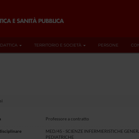
IDATTICA
TERRITORIO E SOCIETÀ
PERSONE
CON
si
a
Professore a contratto
disciplinare
MED/45 - SCIENZE INFERMIERISTICHE GENERA
PEDIATRICHE