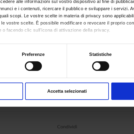
dere alle informazioni sul vostro dispositivo al fine di pubblica
ulum
curriculum europeo
(pdf, it, 45 KB, 
nunci e i contenuti, ricercare il pubblico e sviluppare i servizi. A
r quali scopi. Le vostre scelte in materia di privacy sono applicabi
to le vostre scelte. È possibile modificare o revocare il proprio 
 o facendo clic sull'icona di attivazione della privacy.
mo anche:
oni sulla tua posizione geografica, con un'approssimazione di qu
Preferenze
Statistiche
spositivo, scansionandolo attivamente alla ricerca di caratteristich
aborati i tuoi dati personali e imposta le tue preferenze nella
s
consenso in qualsiasi momento dalla Dichiarazione sui cookie.
Accetta selezionati
nalizzare contenuti ed annunci, per fornire funzionalità dei socia
inoltre informazioni sul modo in cui utilizzi il nostro sito con i n
icità e social media, i quali potrebbero combinarle con altre inform
lizzo dei loro servizi.
Condividi