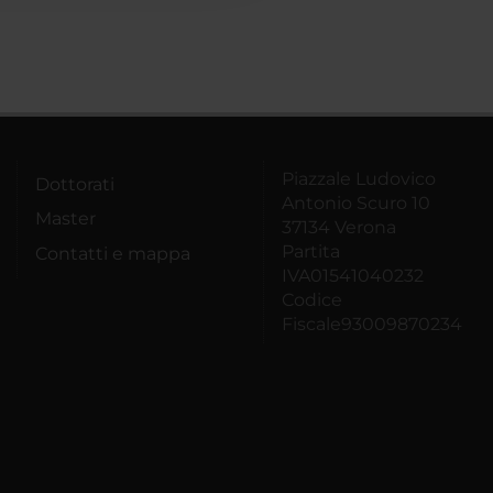
Piazzale Ludovico
Dottorati
Antonio Scuro 10
Master
37134 Verona
Partita
Contatti e mappa
IVA01541040232
Codice
Fiscale93009870234