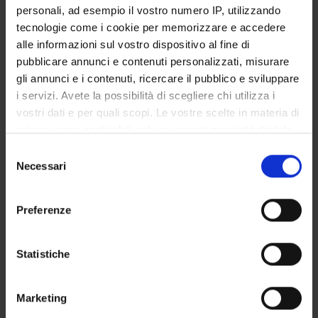
personali, ad esempio il vostro numero IP, utilizzando
GOVERNANCE
tecnologie come i cookie per memorizzare e accedere
alle informazioni sul vostro dispositivo al fine di
COMMISSIONI
pubblicare annunci e contenuti personalizzati, misurare
gli annunci e i contenuti, ricercare il pubblico e sviluppare
UFFICI E STRUTTURE DI SERVIZIO
i servizi. Avete la possibilità di scegliere chi utilizza i
vostri dati e per quali scopi. Le vostre scelte in materia di
SERVIZI DI SEGRETERIA STUDENTI
privacy sono applicabili solo su questa proprietà digitale
in cui avete effettuato le vostre scelte. È possibile
Selezione
STRUTTURE DEL DIPARTIMENTO
modificare o revocare il proprio consenso in qualsiasi
Necessari
del
momento dalla Dichiarazione sui cookie o facendo clic
BIBLIOTECHE
consenso
sull'icona di attivazione della privacy.
Preferenze
CENTRI
Con il tuo consenso, vorremmo anche:
LABORATORI
raccogliere informazioni sulla tua posizione
Statistiche
geografica, con un'approssimazione di qualche
SPIN OFF E AZIENDE
metro,
Marketing
Identificare il tuo dispositivo, scansionandolo
Contatti