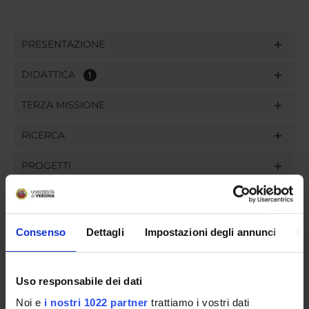
PRESENTAZIONE
DIDATTICA
1
TERZA MISSIONE
RICERCA
PROGETTI
PUBBLICAZIONI
INCARICHI
Consenso
Dettagli
Impostazioni degli annunci
In
Uso responsabile dei dati
ORGANIZZAZIONE
Noi e
i nostri 1022 partner
trattiamo i vostri dati